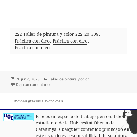
222 Taller de pintura y color 222_20_308
.
Práctica con óleo
.
Práctica con óleo
.
Práctica con óleo
Publicado
Categorías
26 junio, 2023
Taller de pintura y color
el
en PRÁCTICA DE ÓLEO
Deja un comentario
Funciona gracias a WordPress
Este es un espacio de trabajo personal de un/a
estudiante de la Universitat Oberta de
Catalunya. Cualquier contenido publicado en
este espacio es responsabilidad de su autor/a.