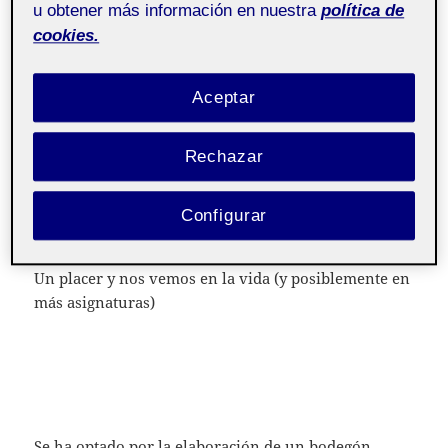
Taller de pintura y
Pública
u obtener más información en nuestra
política de
color aula 2
cookies.
Llegado el final de la asignatura os deseo tanto a la
Aceptar
profe Bárbara Abad como a tod+s l+s compaler+s un
feliz verano. Ha sido un placer compartir este
Rechazar
espacio de formación con tod+s y la asignatura me
ha marcado y encantado sus contenidos.
Configurar
Os comparto también mi dossier de la práctica.
Un placer y nos vemos en la vida (y posiblemente en
más asignaturas)
Se ha optado por la elaboración de un bodegón,