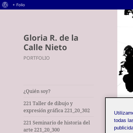
Acerca
+ Folio
de
WordPress
Gloria R. de la
Calle Nieto
PORTFOLIO
¿Quién soy?
221 Taller de dibujo y
expresión gráfica 221_20_302
Utiliza
todas la
221 Seminario de historia del
publicid
arte 221_20_300