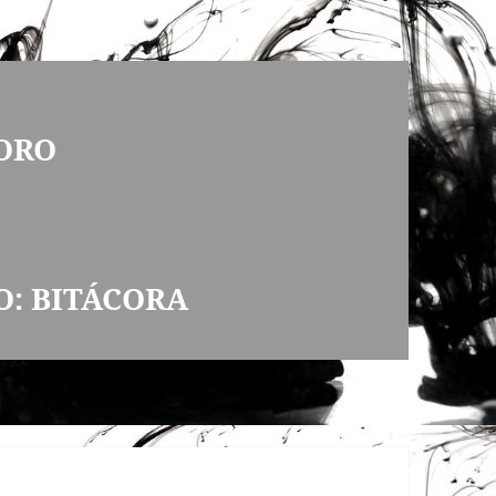
ORO
O: BITÁCORA