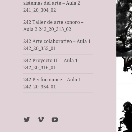
sistemas del arte – Aula 2
241_20_304_02
242 Taller de arte sonoro –
Aula 2 242_20_313_02
242 Arte colaborativo – Aula 1
242_20_355_01
242 Proyecto III – Aula 1
242_20_316_01
242 Performance – Aula 1
242_20_354_01
Twitter
Vimeo
Youtube
UOC
UOC
UOC