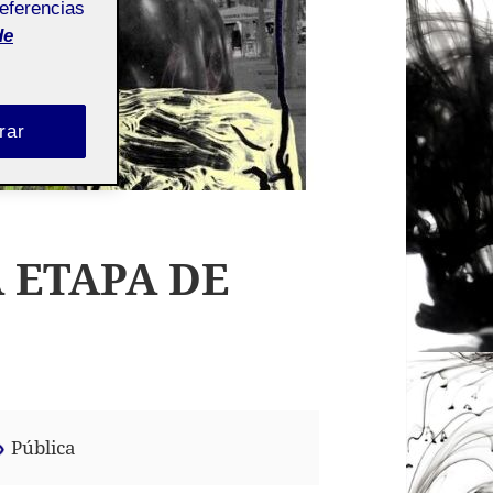
referencias
de
rar
A ETAPA DE
Pública