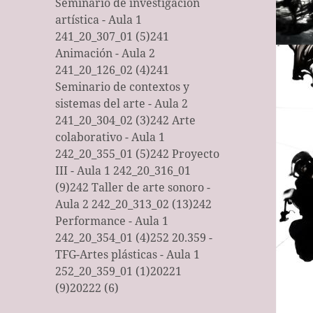
Seminario de investigación
artística - Aula 1
241_20_307_01 (5)
241
Animación - Aula 2
241_20_126_02 (4)
241
Seminario de contextos y
sistemas del arte - Aula 2
241_20_304_02 (3)
242 Arte
colaborativo - Aula 1
242_20_355_01 (5)
242 Proyecto
III - Aula 1 242_20_316_01
(9)
242 Taller de arte sonoro -
Aula 2 242_20_313_02 (13)
242
Performance - Aula 1
242_20_354_01 (4)
252 20.359 -
TFG-Artes plásticas - Aula 1
252_20_359_01 (1)
20221
(9)
20222 (6)