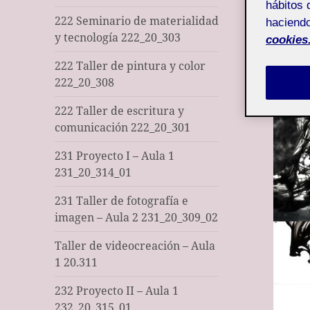
hábitos 
222 Seminario de materialidad
haciendo
y tecnología 222_20_303
cookies
222 Taller de pintura y color
222_20_308
222 Taller de escritura y
comunicación 222_20_301
231 Proyecto I – Aula 1
231_20_314_01
231 Taller de fotografía e
imagen – Aula 2 231_20_309_02
Taller de videocreación – Aula
1 20.311
232 Proyecto II – Aula 1
232_20_315_01