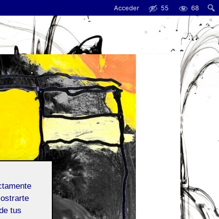
Acceder
55
68
ectamente
mostrarte
de tus