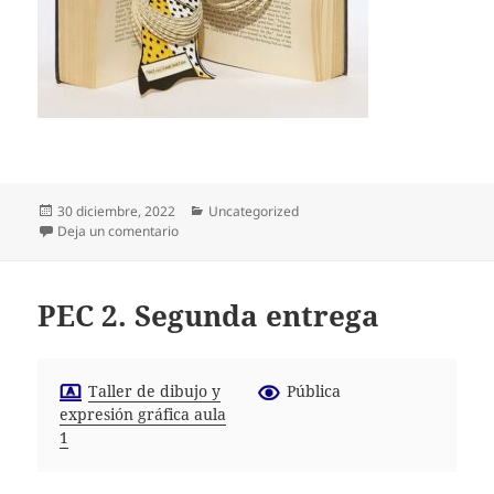
Publicado
Categorías
30 diciembre, 2022
Uncategorized
el
en PRÁCTICA: EL DIBUJO EXPANDIDO. PRIMERA E
Deja un comentario
PEC 2. Segunda entrega
Taller de dibujo y
Pública
expresión gráfica aula
1