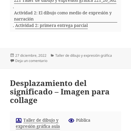
221 Taller de dibujo y expresión gráfica 221_20_302
.
Actividad 2: El dibujo como medio de expresión y
narración
.
Actividad 2: primera entrega parcial
Publicado
Categorías
27 diciembre, 2022
Taller de dibujo y expresión gráfica
el
en PEC 2. Primera entrega
Deja un comentario
Desplazamiento del
significado – Imagen para
collage
Taller de dibujo y
Pública
expresión gráfica aula