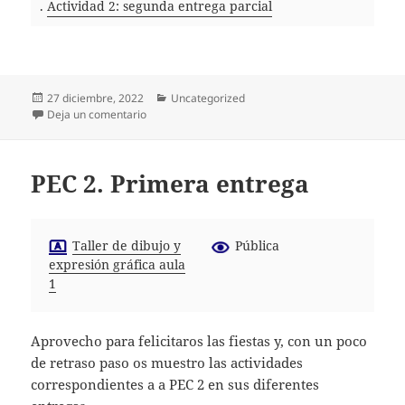
.
Actividad 2: segunda entrega parcial
Publicado
Categorías
27 diciembre, 2022
Uncategorized
el
en PEC 2. Segunda entrega
Deja un comentario
PEC 2. Primera entrega
Taller de dibujo y
Pública
expresión gráfica aula
1
Aprovecho para felicitaros las fiestas y, con un poco
de retraso paso os muestro las actividades
correspondientes a a PEC 2 en sus diferentes